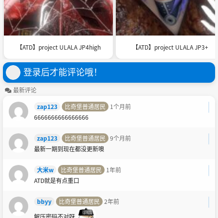
【ATD】project ULALA JP4high
【ATD】project ULALA JP3+
登录后才能评论哦！
最新评论
zap123
比奇堡普通居民
1个月前
6666666666666666
zap123
比奇堡普通居民
9个月前
最新一期到现在都没更新噢
大米w
比奇堡普通居民
1年前
ATD就是有点重口
bbyy
比奇堡普通居民
2年前
解压密码不对呀