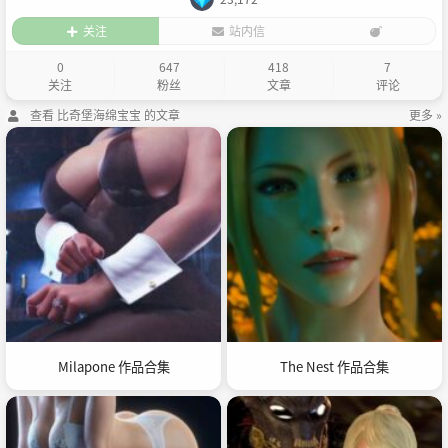
关注
站内信
0
647
418
7
关注
粉丝
文章
评论
查看 比奇堡海绵宝宝 的文章
更多 »
Milapone 作品合集
The Nest 作品合集