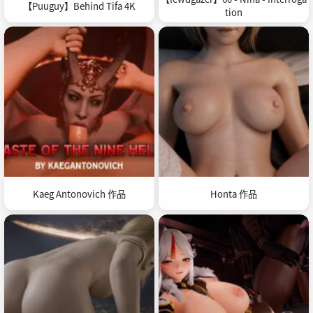
【Puuguy】Behind Tifa 4K
tion
Kaeg Antonovich 作品
Honta 作品