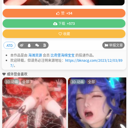
赞
+54
下载
+573
收藏
举报文章
ATD
本作品是由
海滩资源
会员
比奇堡海绵宝宝
的投递作品。
欢迎转载，但请务必注明来源地址：
https://bknacg.com/2023/12/03/89
7/
。
或许您会喜欢
3D-动画
全部
3D-动画
全部