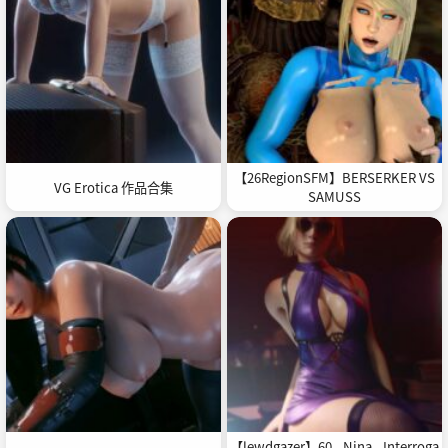
【26RegionSFM】BERSERKER VS
VG Erotica 作品合集
SAMUSS
【lewdgazer】60 - Nina - Interroga