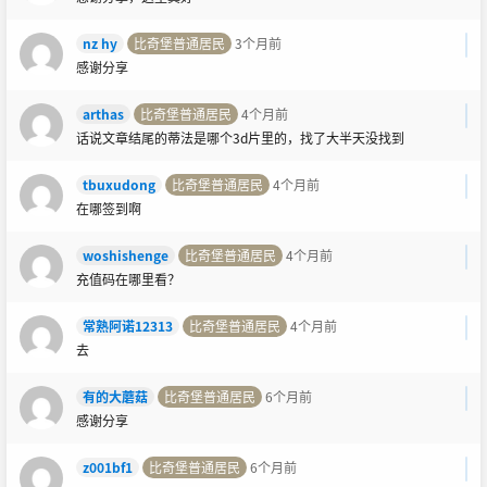
nz hy
比奇堡普通居民
3个月前
感谢分享
arthas
比奇堡普通居民
4个月前
话说文章结尾的蒂法是哪个3d片里的，找了大半天没找到
tbuxudong
比奇堡普通居民
4个月前
在哪签到啊
woshishenge
比奇堡普通居民
4个月前
充值码在哪里看？
常熟阿诺12313
比奇堡普通居民
4个月前
去
有的大蘑菇
比奇堡普通居民
6个月前
感谢分享
z001bf1
比奇堡普通居民
6个月前