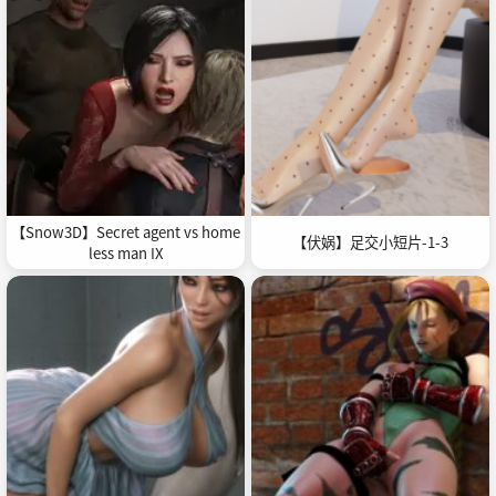
【Snow3D】Secret agent vs home
【伏娲】足交小短片-1-3
less man IX