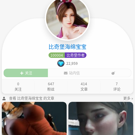
比奇堡海绵宝宝
100004
比奇堡作者
22,959
关注
站内信
0
647
414
7
关注
粉丝
文章
评论
查看 比奇堡海绵宝宝 的文章
更多 »