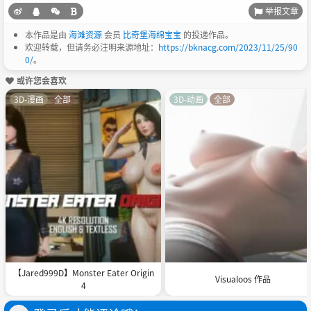
举报文章
本作品是由
海滩资源
会员
比奇堡海绵宝宝
的投递作品。
欢迎转载，但请务必注明来源地址：
https://bknacg.com/2023/11/25/90
0/
。
或许您会喜欢
3D-漫画
全部
3D-动画
全部
【Jared999D】Monster Eater Origin
Visualoos 作品
4