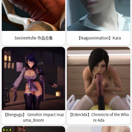
SexiieeNsfw 作品合集
【Nagoonimation】Kara
【Bengugu】 Genshin Impact Inaz
【Eden3dx】Chronicle of the Who
uma_Boom
re Ada