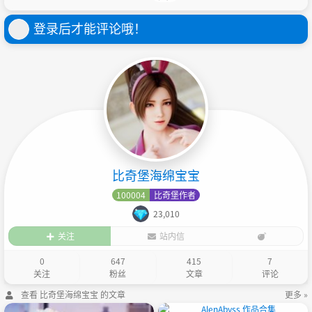
登录后才能评论哦！
比奇堡海绵宝宝
100004
比奇堡作者
23,010
关注
站内信
0
647
415
7
关注
粉丝
文章
评论
查看 比奇堡海绵宝宝 的文章
更多 »