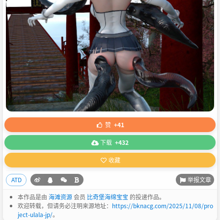
赞
+41
下载
+432
收藏
举报文章
ATD
本作品是由
海滩资源
会员
比奇堡海绵宝宝
的投递作品。
欢迎转载，但请务必注明来源地址：
https://bknacg.com/2025/11/08/pro
ject-ulala-jp/
。