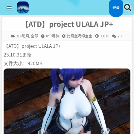
登录
【ATD】project ULALA JP+
3D-动画
,
全部
8个月前
比奇堡海绵宝宝
3,670
20
【ATD】project ULALA JP+
25.10.31更新
文件大小：920MB