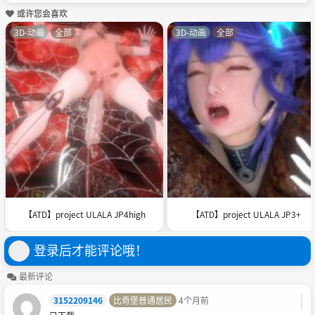
或许您会喜欢
3D-动画
全部
3D-动画
全部
【ATD】project ULALA JP4high
【ATD】project ULALA JP3+
登录后才能评论哦！
最新评论
3152209146
比奇堡普通居民
4个月前