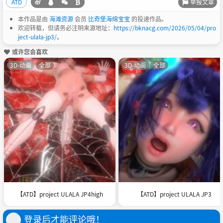
举报文章
ATD
本作品是由
海滩资源
会员
比奇堡海绵宝宝
的投递作品。
欢迎转载，但请务必注明来源地址：
https://bknacg.com/2026/05/04/pro
ject-ulala-jp3/
。
或许您会喜欢
3D-动画
全部
3D-动画
全部
【ATD】project ULALA JP4high
【ATD】project ULALA JP3
登录后才能评论哦！