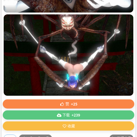
赞
+25
下载
+239
收藏