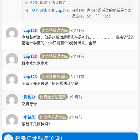
zap123
:
磨洋工估计摆烂了
那一剑的风情
回复
zap123
:
可能吧！也不晓得后续的更新是否永
远这样，o(*￣︶￣*)o！
zap123
比奇堡普通居民
3个月前
老瓶装新酒，但是这新酒质量实在是不行。。。。。。。我来剪辑的
话这一季度的ulala只能剪个3分钟出来，全部
zap123
比奇堡普通居民
3个月前
好水水水水水水
zap123
比奇堡普通居民
3个月前
不管了先下再说，挤牙膏估计又是
抑制力
比奇堡普通居民
3个月前
又挤牙膏
小钻风
比奇堡普通居民
3个月前
更新了几秒钟啊？
登录后才能评论哦！