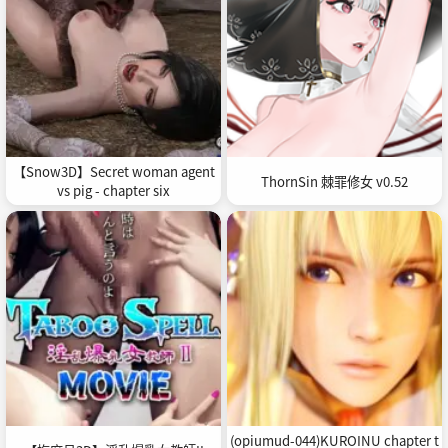
【Snow3D】Secret woman agent
ThornSin 棘罪修女 v0.52
vs pig - chapter six
(opiumud-044)KUROINU chapter t