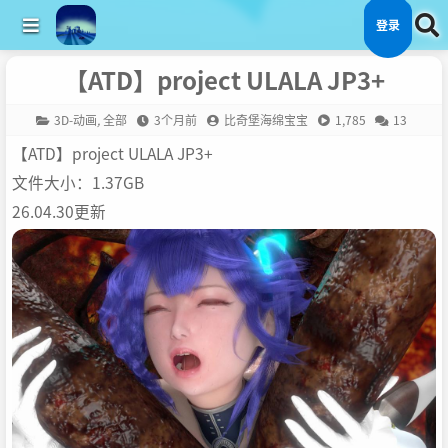
登录
【ATD】project ULALA JP3+
3D-动画
,
全部
3个月前
比奇堡海绵宝宝
1,785
13
【ATD】project ULALA JP3+
文件大小：1.37GB
26.04.30更新