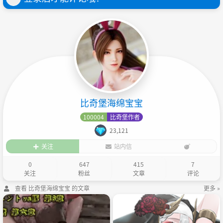
比奇堡海绵宝宝
100004
比奇堡作者
23,121
关注
站内信
0
647
415
7
关注
粉丝
文章
评论
查看 比奇堡海绵宝宝 的文章
更多 »