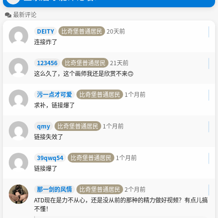
最新评论
DEITY
比奇堡普通居民
20天前
连接炸了
123456
比奇堡普通居民
21天前
这么久了，这个画师我还是欣赏不来🙃
污一点才可爱
比奇堡普通居民
1个月前
求补，链接爆了
qmy
比奇堡普通居民
1个月前
链接失效了
39qwq54
比奇堡普通居民
1个月前
链接爆了
那一剑的风情
比奇堡普通居民
2个月前
ATD现在是力不从心，还是没从前的那种的精力做好视频？有点儿搞
不懂！