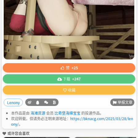
赞
+25
下载
+247
收藏
举报文章
Lenony
本作品是由
海滩资源
会员
比奇堡海绵宝宝
的投递作品。
欢迎转载，但请务必注明来源地址：
https://bknacg.com/2025/03/28/len
ony/
。
或许您会喜欢