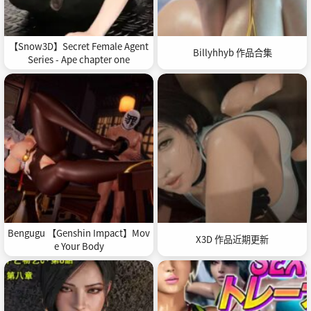
【Snow3D】Secret Female Agent
Billyhhyb 作品合集
Series - Ape chapter one
Bengugu 【Genshin Impact】Mov
X3D 作品近期更新
e Your Body