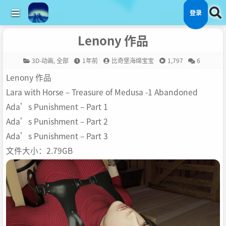
登录
Lenony 作品
3D-动画
,
全部
1年前
比奇堡海绵宝宝
1,797
6
Lenony 作品
Lara with Horse – Treasure of Medusa -1 Abandoned
Ada’s Punishment – Part 1
Ada’s Punishment – Part 2
Ada’s Punishment – Part 3
文件大小：2.79GB