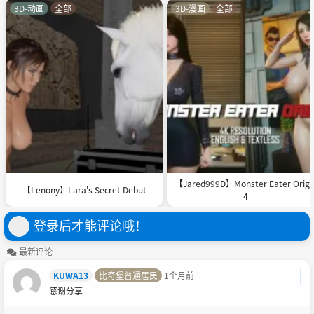
3D-动画
全部
3D-漫画
全部
【Jared999D】Monster Eater Origi
【Lenony】Lara's Secret Debut
4
登录后才能评论哦！
最新评论
KUWA13
比奇堡普通居民
1个月前
感谢分享