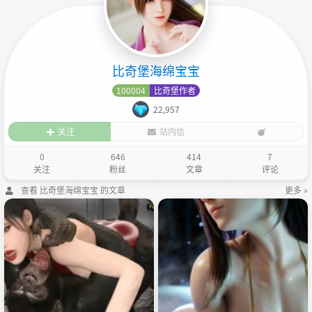
比奇堡海绵宝宝
100004
比奇堡作者
22,957
关注
站内信
0
646
414
7
关注
粉丝
文章
评论
查看 比奇堡海绵宝宝 的文章
更多 »