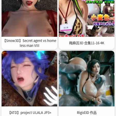
【Snow3D】Secret agent vs home
梅麻呂3D 合集11-16 4K
less man VIII
【ATD】project ULALA JP3+
Rigid3D 作品