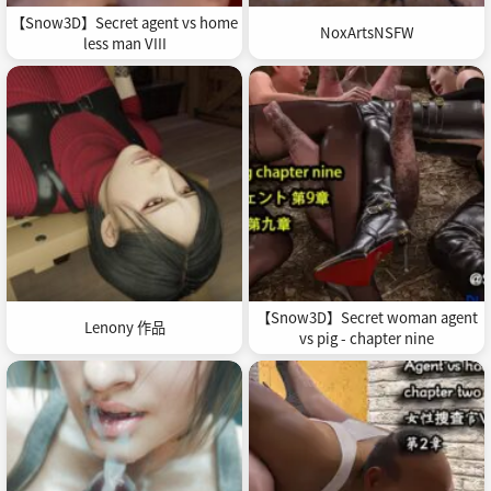
【Snow3D】Secret agent vs home
NoxArtsNSFW
less man VIII
【Snow3D】Secret woman agent
Lenony 作品
vs pig - chapter nine