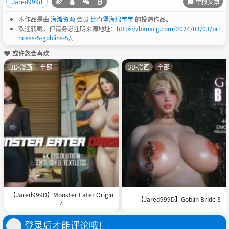
举报文章
Jared999d
本作品是由
海滩资源
会员
比奇堡海绵宝宝
的投递作品。
欢迎转载，但请务必注明来源地址：
https://bknacg.com/2024/03/03/pri
ncess-5-goblins-5/
。
或许您会喜欢
3D-漫画
全部
3D-漫画
全部
【Jared999D】Monster Eater Origin
【Jared999D】Goblin Bride 3
4
登录后才能评论哦！