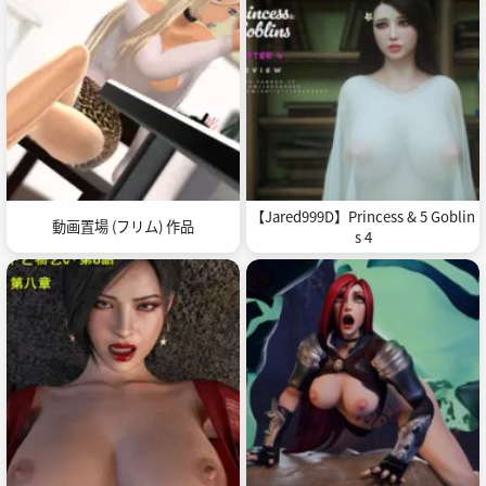
【Jared999D】Princess & 5 Goblin
動画置場 (フリム) 作品
s 4