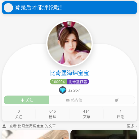
登录后才能评论哦！
比奇堡海绵宝宝
100004
比奇堡作者
22,957
关注
站内信
0
646
414
7
关注
粉丝
文章
评论
查看 比奇堡海绵宝宝 的文章
更多 »