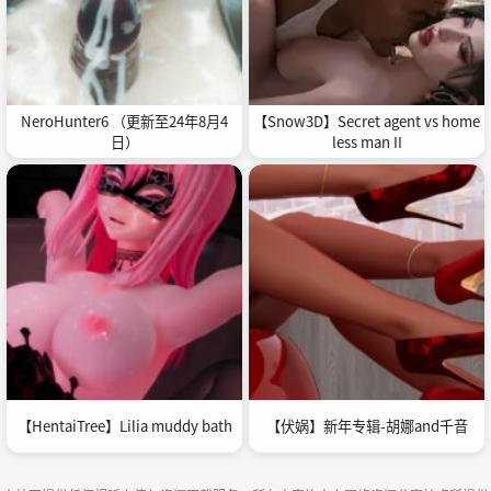
NeroHunter6 （更新至24年8月4
【Snow3D】Secret agent vs home
日）
less man II
【HentaiTree】Lilia muddy bath
【伏娲】新年专辑-胡娜and千音