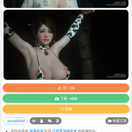
赞
+76
下载
+630
收藏
举报文章
Jared999d
本作品是由
海滩资源
会员
比奇堡海绵宝宝
的投递作品。