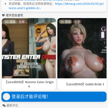
欢迎转载，但请务必注明来源地址：
https://bknacg.com/2024/05/05/pri
ncess-and-5-goblins-6/
。
或许您会喜欢
3D-漫画
全部
3D-漫画
全部
【Jared999D】Monster Eater Origin
【Jared999D】Goblin Bride 3
4
登录后才能评论哦！
最新评论