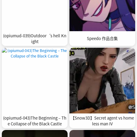
(opiumud-039)Outdoor‘s hell Kn
Speedo 作品合集
ight
(opiumud-043)The Beginning – Th
【Snow3D】Secret agent vs home
e Collapse of the Black Castle
less man IV