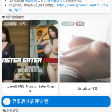
本作品是由
海滩资源
会员
比奇堡海绵宝宝
的投递作品。
欢迎转载，但请务必注明来源地址：
https://bknacg.com/2024/02/16/flyi
ng-high/
。
或许您会喜欢
3D-漫画
全部
3D-动画
全部
【Jared999D】Monster Eater Origin
Visualoos 作品
4
登录后才能评论哦！
最新评论