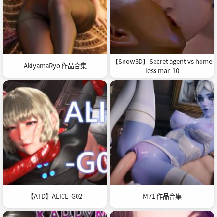
【Snow3D】Secret agent vs home
AkiyamaRyo 作品合集
less man 10
【ATD】ALICE-G02
M71 作品合集