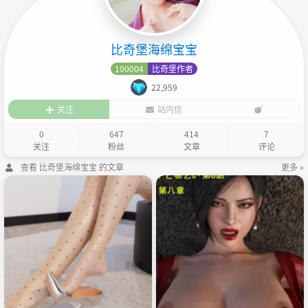
比奇堡海绵宝宝
100004
比奇堡作者
22,959
关注
站内信
0
647
414
7
关注
粉丝
文章
评论
查看 比奇堡海绵宝宝 的文章
更多 »