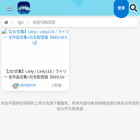
登录
fgo
标签归档浏览
【2D/合集】Liely / Liely118 / ライリ
ー 全作品合集+社长配音版【88V/16.9
G】
yysysese
1年前
本站不提供任何视听上传与资源下载服务，所有内容均来自网络资源分享站点所提供
的公开引用资源