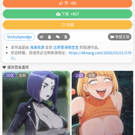
赞
+55
下载
+517
收藏
举报文章
StickySpoodge
本作品是由
海滩资源
会员
比奇堡海绵宝宝
的投递作品。
欢迎转载，但请务必注明来源地址：
https://bknacg.com/2026/03/01/579
7/
。
或许您会喜欢
2D区
全部
2D区
全部