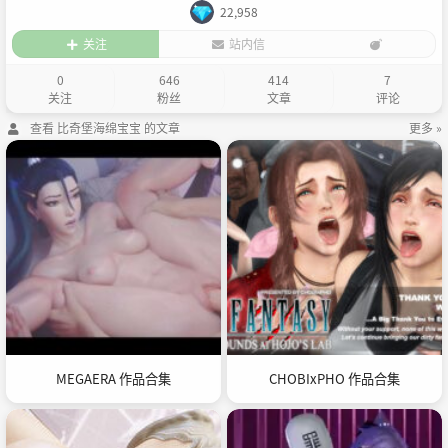
22,958
关注
站内信
0
646
414
7
关注
粉丝
文章
评论
查看 比奇堡海绵宝宝 的文章
更多 »
MEGAERA 作品合集
CHOBIxPHO 作品合集