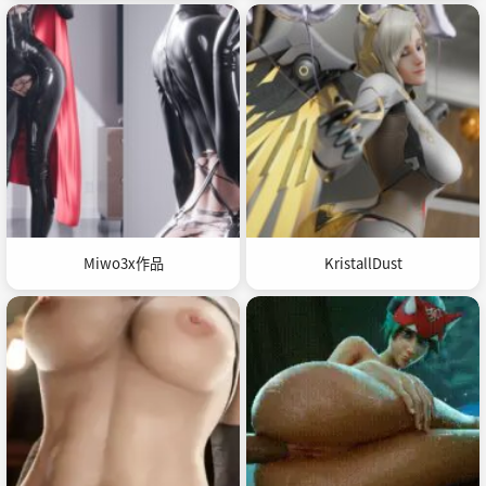
Miwo3x作品
KristallDust