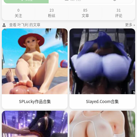
0
23
85
31
关注
粉丝
文章
评论
查看 叶飞利 的文章
更多 »
SPLucky作品合集
Slayed.Coom合集