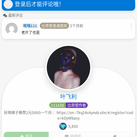
登录后才能评论哦！
最新评论
呢喃111
比奇堡普通居民
5个月前
老片了也是
叶飞利
111438
比奇堡作者
好用梯子推荐2元500G一个月-：https://xn--7kq24s4ynvb.site/#/register?cod
e=kDyWbasy
5,850
关注
站内信