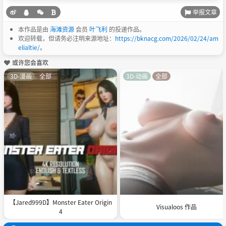
举报文章
本作品是由
海滩资源
会员
叶飞利
的投递作品。
欢迎转载，但请务必注明来源地址：
https://bknacg.com/2026/02/24/am
elialtie/
。
或许您会喜欢
3D-漫画
全部
3D-动画
全部
【Jared999D】Monster Eater Origin
Visualoos 作品
4