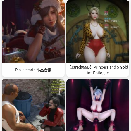
【Jared999D】Princess and 5 Gobl
Ria-neearts 作品合集
ins Epilogue