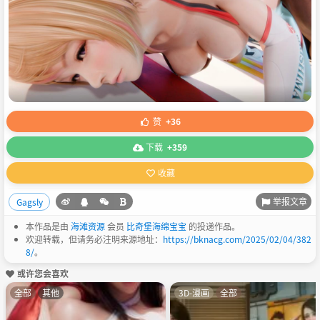
赞
+36
下载
+359
收藏
举报文章
Gagsly
本作品是由
海滩资源
会员
比奇堡海绵宝宝
的投递作品。
欢迎转载，但请务必注明来源地址：
https://bknacg.com/2025/02/04/382
8/
。
或许您会喜欢
全部
其他
3D-漫画
全部