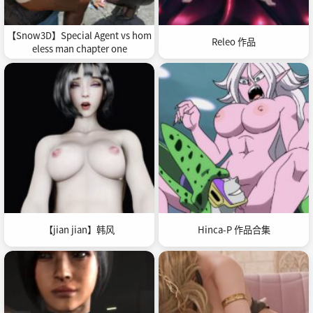
【Snow3D】Special Agent vs hom
Releo 作品
eless man chapter one
【jian jian】韩风
Hinca-P 作品合集