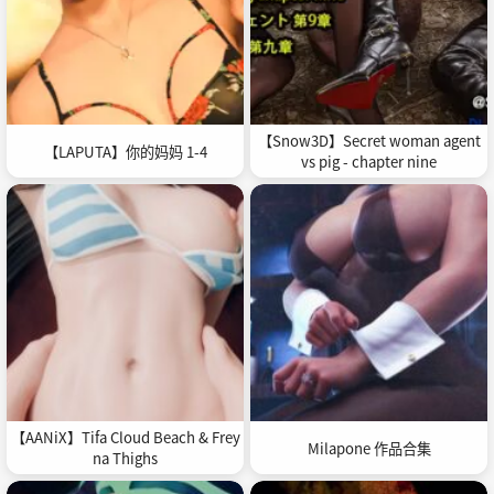
【Snow3D】Secret woman agent
【LAPUTA】你的妈妈 1-4
vs pig - chapter nine
【AANiX】Tifa Cloud Beach & Frey
Milapone 作品合集
na Thighs