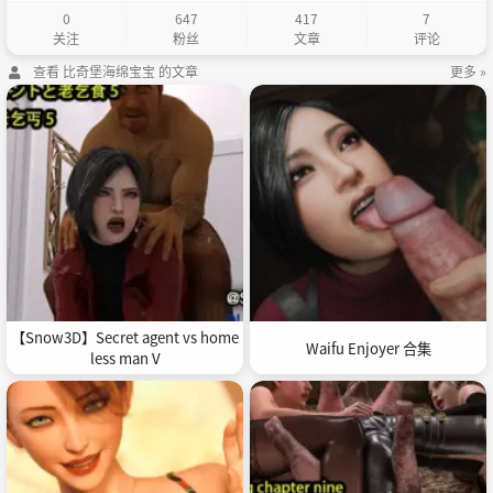
0
647
417
7
关注
粉丝
文章
评论
查看 比奇堡海绵宝宝 的文章
更多 »
【Snow3D】Secret agent vs home
Waifu Enjoyer 合集
less man V