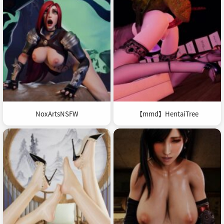
NoxArtsNSFW
【mmd】HentaiTree