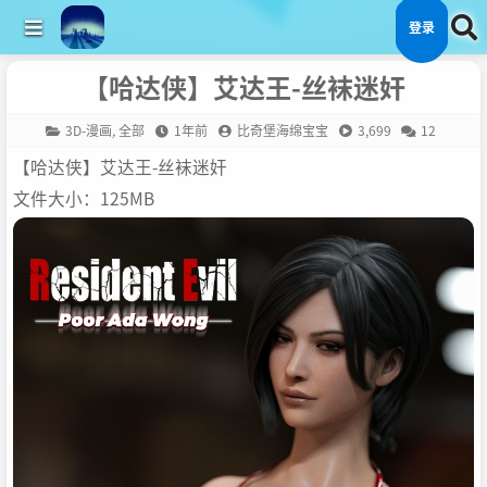
登录
【哈达侠】艾达王-丝袜迷奸
3D-漫画
,
全部
1年前
比奇堡海绵宝宝
3,699
12
【哈达侠】艾达王-丝袜迷奸
文件大小：125MB