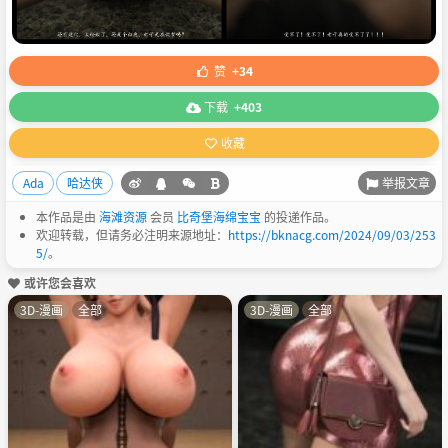
赞
+34
下载
+403
收藏
举报文章
Ada
哈达侠
本作品是由
海滩资源
会员
比奇堡海绵宝宝
的投递作品。
欢迎转载，但请务必注明来源地址：
https://bknacg.com/2024/09/03/253
5/
。
或许您会喜欢
3D-漫画
全部
3D-漫画
全部