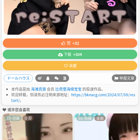
赞
+32
下载
+304
收藏
举报文章
ドールハウス
本作品是由
海滩资源
会员
比奇堡海绵宝宝
的投递作品。
欢迎转载，但请务必注明来源地址：
https://bknacg.com/2024/07/09/res
tart/
。
或许您会喜欢
3D-动画
全部
3D-动画
全部