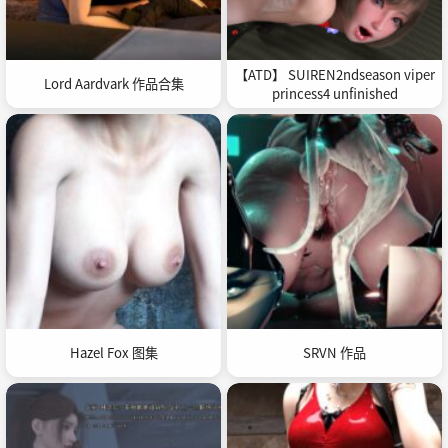
【ATD】 SUIREN2ndseason viper
Lord Aardvark 作品合集
princess4 unfinished
Hazel Fox 图集
SRVN 作品