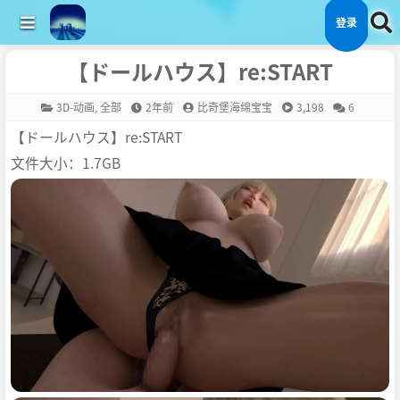
登录
【ドールハウス】re:START
3D-动画
,
全部
2年前
比奇堡海绵宝宝
3,198
6
【ドールハウス】re:START
文件大小：1.7GB