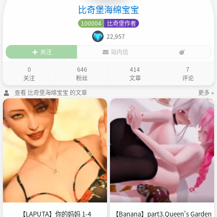
比奇堡海绵宝宝
100004
比奇堡作者
22,957
关注
站内信
0
646
414
7
关注
粉丝
文章
评论
查看 比奇堡海绵宝宝 的文章
更多 »
【LAPUTA】你的妈妈 1-4
【Banana】part3.Queen's Garden