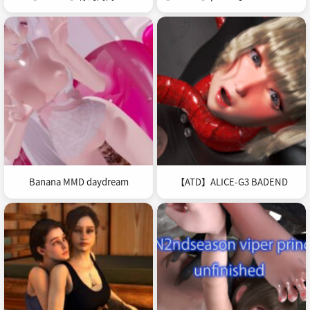
Banana MMD daydream
【ATD】ALICE-G3 BADEND