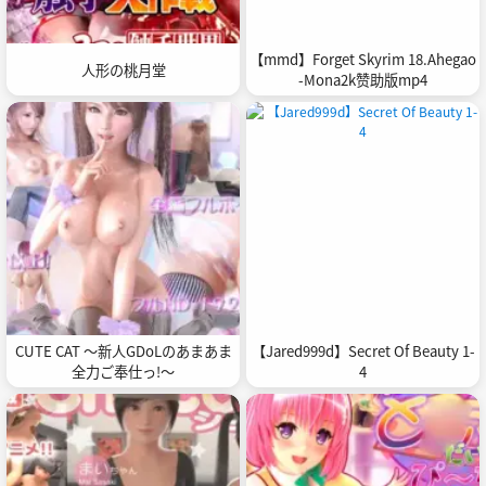
【mmd】Forget Skyrim 18.Ahegao
人形の桃月堂
-Mona2k赞助版mp4
CUTE CAT ～新人GDoLのあまあま
【Jared999d】Secret Of Beauty 1-
全力ご奉仕っ!～
4