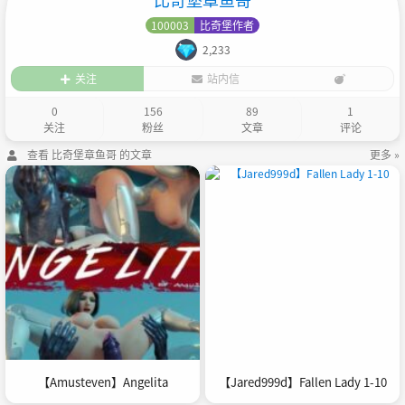
100003
比奇堡作者
2,233
关注
站内信
0
156
89
1
关注
粉丝
文章
评论
查看 比奇堡章鱼哥 的文章
更多 »
【Amusteven】Angelita
【Jared999d】Fallen Lady 1-10