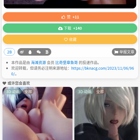
赞
+11
下载
+140
收藏
举报文章
2B
本作品是由
海滩资源
会员
比奇堡章鱼哥
的投递作品。
欢迎转载，但请务必注明来源地址：
https://bknacg.com/2023/11/06/96
0/
。
或许您会喜欢
3D-动画
全部
3D-动画
全部