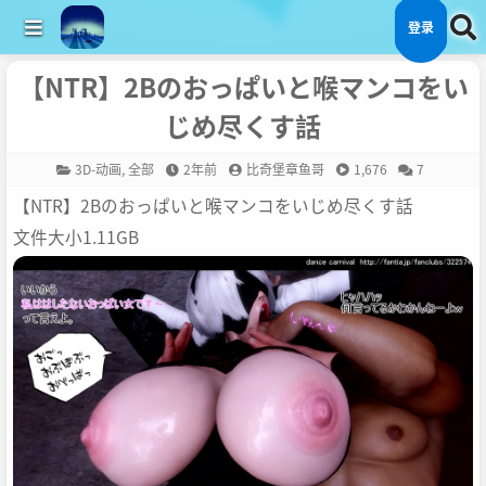
登录
【NTR】2Bのおっぱいと喉マンコをい
じめ尽くす話
3D-动画
,
全部
2年前
比奇堡章鱼哥
1,676
7
【NTR】2Bのおっぱいと喉マンコをいじめ尽くす話
文件大小1.11GB