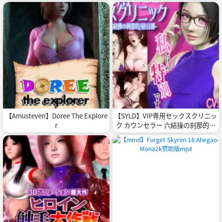
【Amusteven】Doree The Explore
【SYLD】VIP専用セックスクリニッ
r
ク カウンセラー 六結操の刹那的前
日譚