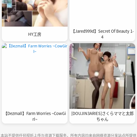
【Jared999d】Secret Of Beauty 1-
HY工房
4
【Dezmall】Farm Worries ~CowGi
[DOUJIN3ARIES]さくらママと太郎
rl~
ちゃん
本站不提供任何视听上传与资源下载服务，所有内容均来自网络资源分享站点所提供