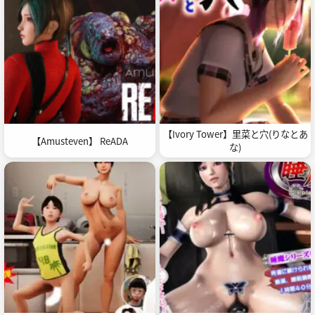
【Ivory Tower】里菜と穴(りなとあ
【Amusteven】 ReADA
な)