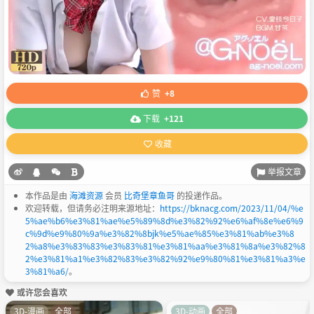
赞
+8
下载
+121
收藏
举报文章
本作品是由
海滩资源
会员
比奇堡章鱼哥
的投递作品。
欢迎转载，但请务必注明来源地址：
https://bknacg.com/2023/11/04/%e
5%ae%b6%e3%81%ae%e5%89%8d%e3%82%92%e6%af%8e%e6%9
c%9d%e9%80%9a%e3%82%8bjk%e5%ae%85%e3%81%ab%e3%8
2%a8%e3%83%83%e3%83%81%e3%81%aa%e3%81%8a%e3%82%8
2%e3%81%a1%e3%82%83%e3%82%92%e9%80%81%e3%81%a3%e
3%81%a6/
。
或许您会喜欢
3D-漫画
全部
3D-动画
全部