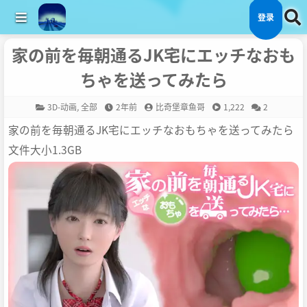
登录
家の前を毎朝通るJK宅にエッチなおも
ちゃを送ってみたら
3D-动画
,
全部
2年前
比奇堡章鱼哥
1,222
2
家の前を毎朝通るJK宅にエッチなおもちゃを送ってみたら
文件大小1.3GB