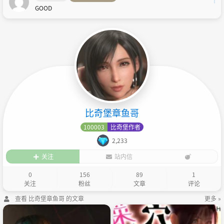
GOOD
比奇堡章鱼哥
100003
比奇堡作者
2,233
关注
站内信
0
156
89
1
关注
粉丝
文章
评论
查看 比奇堡章鱼哥 的文章
更多 »