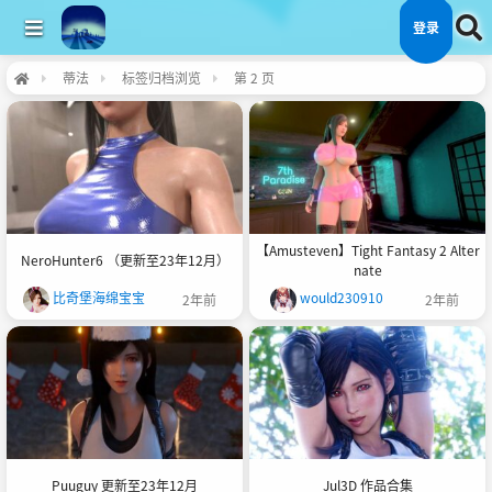
登录
蒂法
标签归档浏览
第 2 页
【Amusteven】Tight Fantasy 2 Alter
NeroHunter6 （更新至23年12月）
nate
比奇堡海绵宝宝
would230910
2年前
2年前
Puuguy 更新至23年12月
Jul3D 作品合集