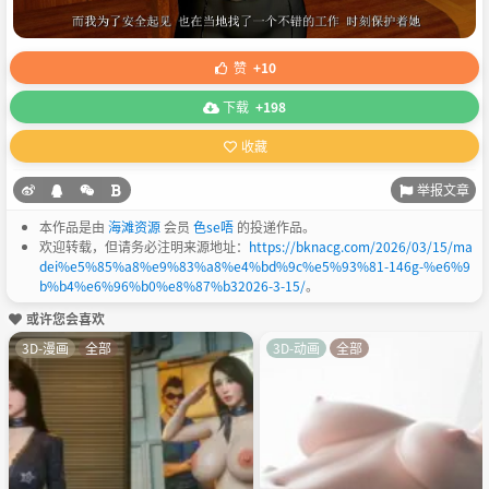
赞
+10
下载
+198
收藏
举报文章
本作品是由
海滩资源
会员
色se唔
的投递作品。
欢迎转载，但请务必注明来源地址：
https://bknacg.com/2026/03/15/ma
dei%e5%85%a8%e9%83%a8%e4%bd%9c%e5%93%81-146g-%e6%9
b%b4%e6%96%b0%e8%87%b32026-3-15/
。
或许您会喜欢
3D-漫画
全部
3D-动画
全部