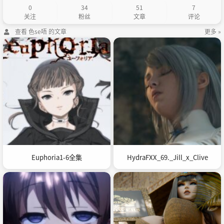
0
34
51
7
关注
粉丝
文章
评论
查看 色se唔 的文章
更多 »
Euphoria1-6全集
HydraFXX_69._Jill_x_Clive