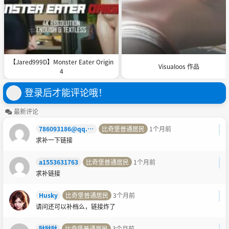
【Jared999D】Monster Eater Origin
Visualoos 作品
4
登录后才能评论哦！
最新评论
786093186@qq.com
比奇堡普通居民
1个月前
求补一下链接
a1553631763
比奇堡普通居民
1个月前
求补链接
Husky
比奇堡普通居民
3个月前
请问还可以补档么，链接炸了
哒哒哒
比奇堡普通居民
3个月前