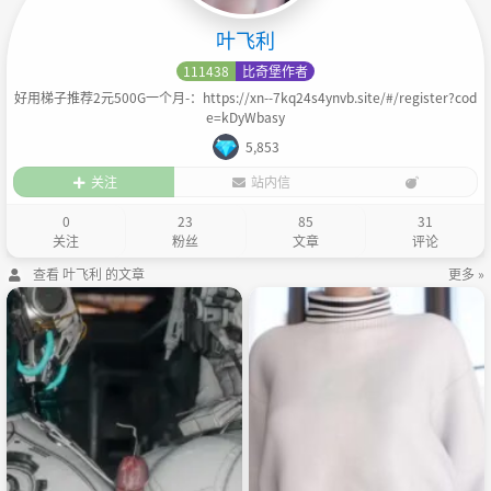
叶飞利
111438
比奇堡作者
好用梯子推荐2元500G一个月-：https://xn--7kq24s4ynvb.site/#/register?cod
e=kDyWbasy
5,853
关注
站内信
0
23
85
31
关注
粉丝
文章
评论
查看 叶飞利 的文章
更多 »