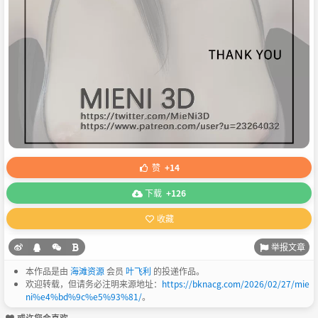
赞
+14
下载
+126
收藏
举报文章
本作品是由
海滩资源
会员
叶飞利
的投递作品。
欢迎转载，但请务必注明来源地址：
https://bknacg.com/2026/02/27/mie
ni%e4%bd%9c%e5%93%81/
。
或许您会喜欢