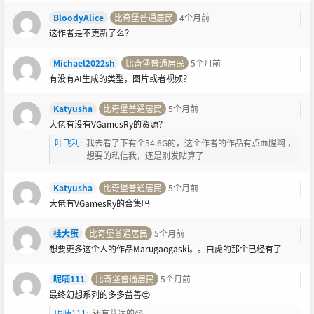
BloodyAlice
比奇堡普通居民
4个月前
这作者是不更新了么？
Michael2022sh
比奇堡普通居民
5个月前
有没有AI生成的类型，图片或者视频？
Katyusha
比奇堡普通居民
5个月前
大佬有没有VGamesRy的资源？
叶飞利
:
我去看了下有个54.6G的，这个作者的作品有点血腥啊 ，
想要的私信我，还是别发贴算了
Katyusha
比奇堡普通居民
5个月前
大佬有VGamesRy的合集吗
桂大蛋
比奇堡普通居民
5个月前
想要更多这个人的作品Marugaogaski。。白虎的那个已经有了
呢喃111
比奇堡普通居民
5个月前
最终幻想系列的多多益善😍
呢喃111
:
还有艾达的😘