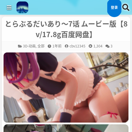
登录
とらぶるだいあり〜7话 ムービー版【8
v/17.8g百度网盘】
3D-动画
,
全部
1年前
cbv12345
1,304
3