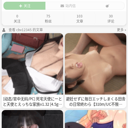
关注
站内信
0
75
103
30
关注
粉丝
文章
评论
查看 cbv12345 的文章
更多 »
[动态/官中无码/PC] 死宅天使にーと
避妊せずに毎日エッチしまくる田舎
と天使とえっちな家族v1.32 [4.5g百
の日常終わら【310m/UC不限速
度]
盘】