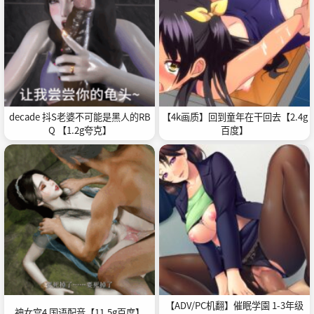
decade 抖S老婆不可能是黑人的RB
【4k画质】回到童年在干回去【2.4g
Q 【1.2g夸克】
百度】
【ADV/PC机翻】催眠学園 1-3年级
神女宫4 国语配音【11.5g百度】