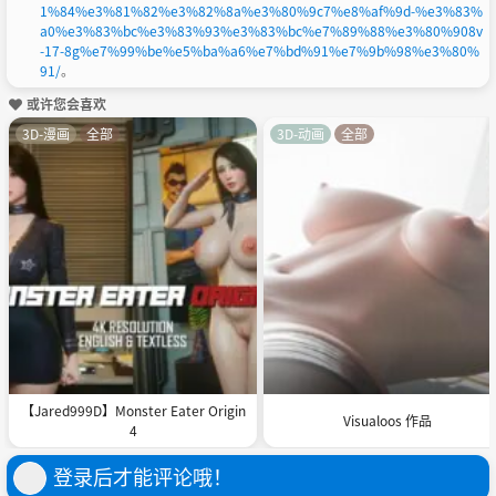
1%84%e3%81%82%e3%82%8a%e3%80%9c7%e8%af%9d-%e3%83%
a0%e3%83%bc%e3%83%93%e3%83%bc%e7%89%88%e3%80%908v
-17-8g%e7%99%be%e5%ba%a6%e7%bd%91%e7%9b%98%e3%80%
91/
。
或许您会喜欢
3D-漫画
全部
3D-动画
全部
【Jared999D】Monster Eater Origin
Visualoos 作品
4
登录后才能评论哦！