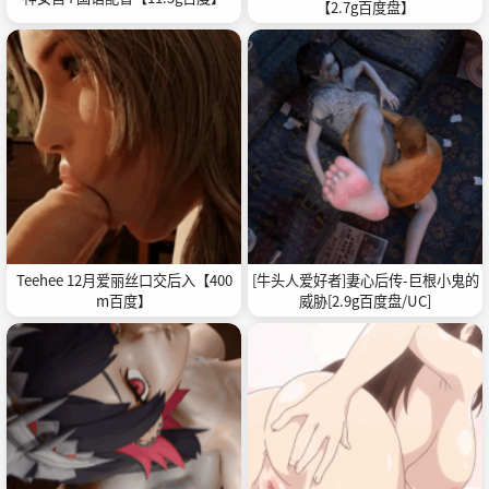
【2.7g百度盘】
Teehee 12月爱丽丝口交后入【400
[牛头人爱好者]妻心后传-巨根小鬼的
m百度】
威胁[2.9g百度盘/UC]