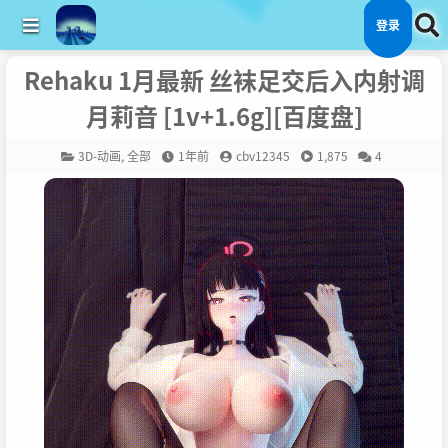
登录
Rehaku 1月最新 丝袜足交后入内射调
月莉音 [1v+1.6g][百度盘]
3D-动画
,
全部
1年前
cbv12345
1,875
4