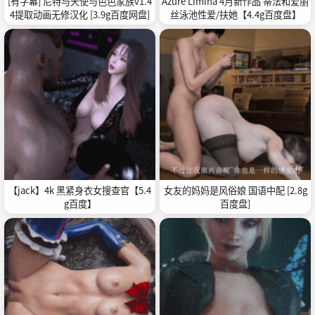
[有字幕] 尼特与天使与色色家族v1.4
Azure Limina 4月新作品 蒂法和爱丽
4提取动画无修汉化 [3.9g百度网盘]
丝泳池性爱/扶她【4.4g百度盘】
【jack】4k 黑紧身衣女搜查官【5.4
女友的妈妈是风俗娘 国语中配 [2.8g
g百度】
百度盘]