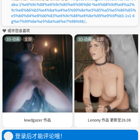
aku-1%e6%9c%88%e6%9c%80%e6%96%b0-%e4%b8%9d%e8%a2%
9c%e8%b6%b3%e4%ba%a4%e5%90%8e%e5%85%a5%e5%86%85%
e5%b0%84%e8%b0%83%e6%9c%88%e8%8e%89%e9%9f%b3-1v1-6
g%e7%99%be%e5%ba%a6%e7%9b%98/
。
或许您会喜欢
3D-动画
全部
3D-动画
全部
lewdgazer 作品
Lenony 作品 更新至26.08
登录后才能评论哦！