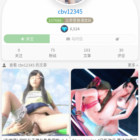
cbv12345
107686
比奇堡普通居民
6,524
关注
站内信
0
75
103
30
关注
粉丝
文章
评论
查看 cbv12345 的文章
更多 »