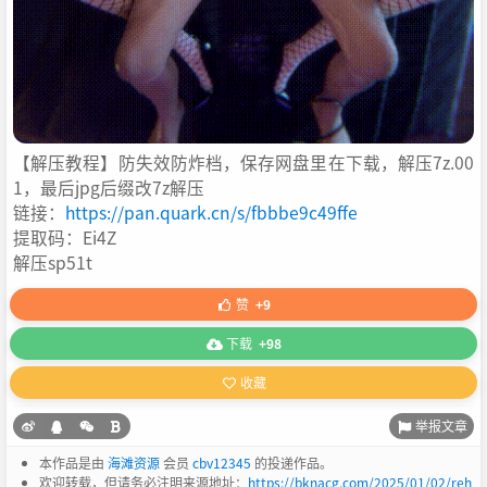
【解压教程】防失效防炸档，保存网盘里在下载，解压7z.00
1，最后jpg后缀改7z解压
链接：
https://pan.quark.cn/s/fbbbe9c49ffe
提取码：Ei4Z
解压sp51t
赞
+9
下载
+98
收藏
举报文章
本作品是由
海滩资源
会员
cbv12345
的投递作品。
欢迎转载，但请务必注明来源地址：
https://bknacg.com/2025/01/02/reh