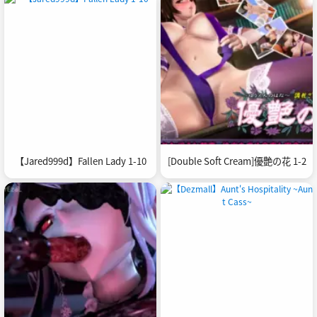
【Jared999d】Fallen Lady 1-10
[Double Soft Cream]優艶の花 1-2