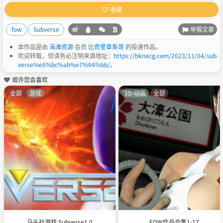
收藏
举报文章
fow
Subverse
本作品是由
海滩资源
会员
比奇堡章鱼哥
的投递作品。
欢迎转载，但请务必注明来源地址：
https://bknacg.com/2023/11/04/sub
verse%e6%bc%ab%e7%94%bb/
。
或许您会喜欢
全部
游戏
3D-动画
全部
马头社游戏 Subverse1.0
FOW作品合集1-17