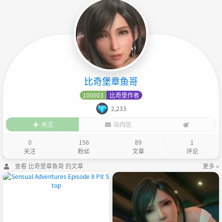
比奇堡章鱼哥
100003
比奇堡作者
2,233
关注
站内信
0
156
89
1
关注
粉丝
文章
评论
查看 比奇堡章鱼哥 的文章
更多 »