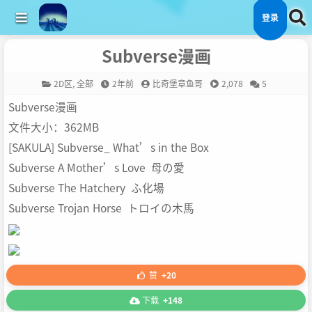
登录
Subverse漫画
2D区
,
全部
2年前
比奇堡章鱼哥
2,078
5
Subverse漫画
文件大小：362MB
[SAKULA] Subverse_ What’s in the Box
Subverse A Mother’s Love 母の愛
Subverse The Hatchery ふ化場
Subverse Trojan Horse トロイの木馬
赞
+20
下载
+148