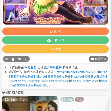
赞
+1
下载
+37
收藏
举报文章
本作品是由
海滩资源
会员
比奇堡章鱼哥
的投递作品。
欢迎转载，但请务必注明来源地址：
https://bknacg.com/2023/11/04/%e
3%83%9e%e3%83%bc%e3%83%9e%e3%83%ac%e3%83%bc%e3%8
3%89%e2%98%85%e3%82%b9%e3%82%bf%e3%83%bc%e4%bd%9
c%e5%93%81%e4%ba%8c/
。
或许您会喜欢
3D-漫画
全部
3D-动画
全部