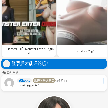
【Jared999D】Monster Eater Origin
Visualoos 作品
4
登录后才能评论哦！
最新评论
4烟台人2
比奇堡普通居民
5个月前
三个链接都不存在