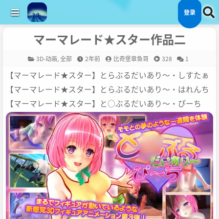
登录
マーマレード★スター作品二
3D-动画
,
全部
2年前
比奇堡章鱼哥
328
1
【マーマレード★スター】とらぶるだいあり～・しすたぁ
【マーマレード★スター】とらぶるだいあり～・はれんち
【マーマレード★スター】と○ぶるだいあり～・ぴーち