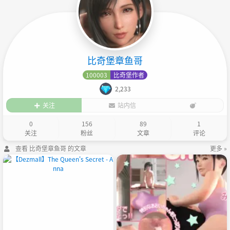
比奇堡章鱼哥
100003
比奇堡作者
2,233
关注
站内信
0
156
89
1
关注
粉丝
文章
评论
查看 比奇堡章鱼哥 的文章
更多 »