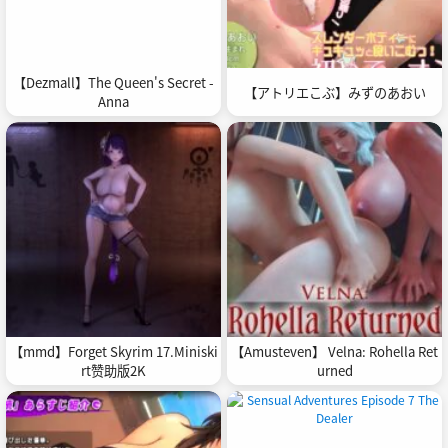
【Dezmall】The Queen's Secret -
【アトリエこぶ】みずのあおい
Anna
【mmd】Forget Skyrim 17.Miniski
【Amusteven】 Velna: Rohella Ret
rt赞助版2K
urned