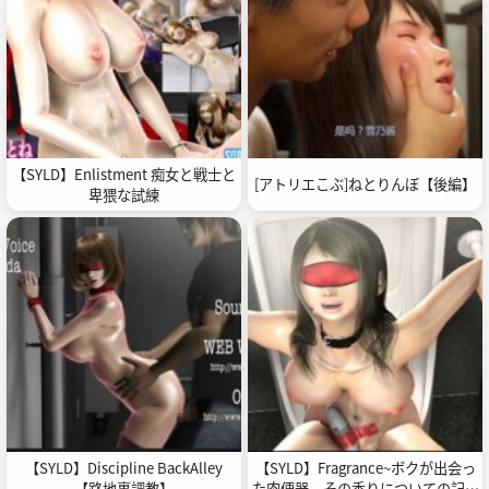
【SYLD】Enlistment 痴女と戦士と
[アトリエこぶ]ねとりんぼ【後編】
卑猥な試練
【SYLD】Discipline BackAlley
【SYLD】Fragrance~ボクが出会っ
【路地裏調教】
た肉便器、その香りについての記憶