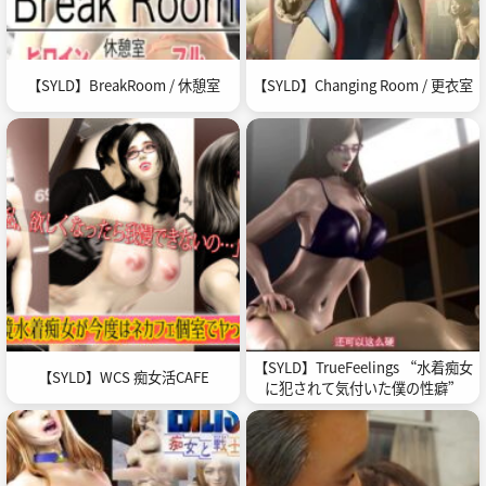
【SYLD】BreakRoom / 休憩室
【SYLD】Changing Room / 更衣室
【SYLD】TrueFeelings “水着痴女
【SYLD】WCS 痴女活CAFE
に犯されて気付いた僕の性癖”