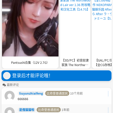
【3D/PC】初音奴隶
【GAL/PC/
Pantsushi合集（12V 2.7G）
家族 The Northwoo
【全CG存档
d Lair ver 1.36 附攻
新作 NEKOPAR
略和汉化工具【14.7
er~猫娘乐园 A
登录后才能评论哦！
G】
ネコぱら Afte
ヴレ・ファミ
最新评论
【5.15G
liuyunzhiaifeng
比奇堡普通居民
10个月前
666666
是傀猫猫啦
比奇堡普通居民
1年前