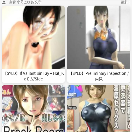
查看 小号233 的文章
更多 »
【SYLD】If Valiant Sin Fay + Hal_K
【SYLD】Preliminary inspection /
a ELV/Side
内見