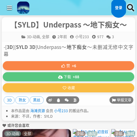
登录
【SYLD】Underpass ～地下痴女～
3D-动画
,
全部
2年前
小号233
977
3
-[
3D
][
SYLD 3D
]Underpass～
地下痴女
～未删减无修中文字
幕
赞
+6
下载
+88
收藏
举报文章
3D
熟女
黑丝
本作品是由
海滩资源
会员
小号233
的搬运作品。
来源：不详，作者：SYLD
或许您会喜欢
3D-动画
全部
全部
游戏
全部
游戏