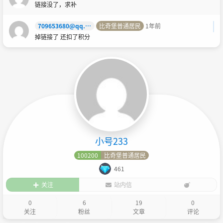
链接没了，求补
709653680@qq.com
比奇堡普通居民
1年前
掉链接了 还扣了积分
小号233
100200
比奇堡普通居民
461
关注
站内信
0
6
19
0
关注
粉丝
文章
评论