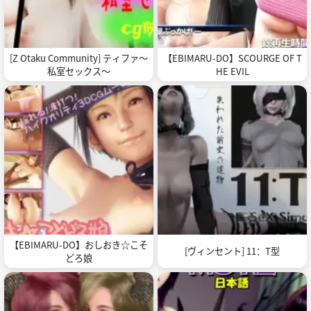
[Z Otaku Community] ティファ～
【EBIMARU-DO】SCOURGE OF T
私室セックス～
HE EVIL
【EBIMARU-DO】おしおき☆こそ
[ヴィンセント] 11：T型
どろ娘