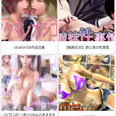
studioGGB作品合集
【梅麻呂3D】姉と妹の性事情
CUTE CAT ～新人GDoLのあまあま