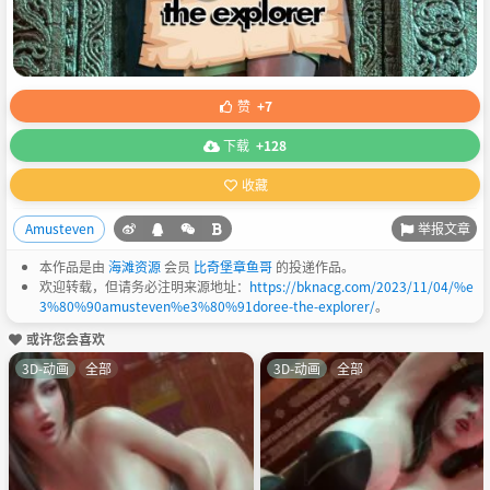
赞
+7
下载
+128
收藏
举报文章
Amusteven
本作品是由
海滩资源
会员
比奇堡章鱼哥
的投递作品。
欢迎转载，但请务必注明来源地址：
https://bknacg.com/2023/11/04/%e
3%80%90amusteven%e3%80%91doree-the-explorer/
。
或许您会喜欢
3D-动画
全部
3D-动画
全部