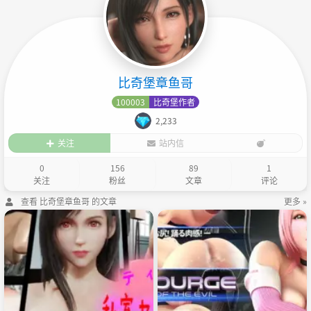
比奇堡章鱼哥
100003
比奇堡作者
2,233
关注
站内信
0
156
89
1
关注
粉丝
文章
评论
查看 比奇堡章鱼哥 的文章
更多 »