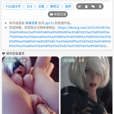
PSD源文件
R18
合集
無修正
画师
举报文章
本作品是由
海滩资源
会员
pp131
的投递作品。
欢迎转载，但请务必注明来源地址：
https://bknacg.com/2025/05/09/%e
3%80%90enc%e5%90%88%e9%9b%86%e3%80%91%e3%80%90%e
7%99%be%e5%ba%a6%e5%a4%b8%e5%85%8b%e3%80%91%e5%8
8%9b%e4%bd%9c%e8%80%85-%e5%ba%9f%e5%93%81%e6%88%9
8%e5%a3%ab%e5%ba%9f%e5%93%81%e5%90%8c%e8%b0%83/
。
或许您会喜欢
3D-动画
全部
3D-动画
全部